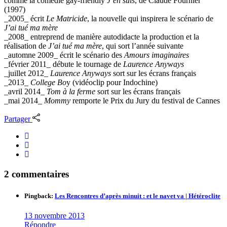
comme la comédie gay-friendly
J’en suis
, de Claude Fournier
(1997)
_2005_ écrit
Le Matricide
, la nouvelle qui inspirera le scénario de
J’ai tué ma mère
_2008_ entreprend de manière autodidacte la production et la
réalisation de
J’ai tué ma mère
, qui sort l’année suivante
_automne 2009_ écrit le scénario des
Amours imaginaires
_février 2011_ débute le tournage de
Laurence Anyways
_juillet 2012_
Laurence Anyways
sort sur les écrans français
_2013_
College Bo
y (vidéoclip pour Indochine)
_avril 2014_
Tom à la ferme
sort sur les écrans français
_mai 2014_
Mommy
remporte le Prix du Jury du festival de Cannes
Partager
2 commentaires
Pingback:
Les Rencontres d’après minuit : et le navet va | Hétéroclite
13 novembre 2013
Répondre