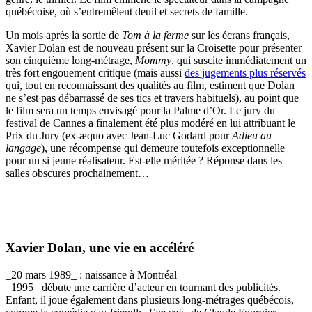
québécoise, où s’entremêlent deuil et secrets de famille.
Un mois après la sortie de
Tom à la ferme
sur les écrans français,
Xavier Dolan est de nouveau présent sur la Croisette pour présenter
son cinquième long-métrage,
Mommy
, qui suscite immédiatement un
très fort engouement critique (mais aussi
des jugements plus réservés
qui, tout en reconnaissant des qualités au film, estiment que Dolan
ne s’est pas débarrassé de ses tics et travers habituels), au point que
le film sera un temps envisagé pour la Palme d’Or. Le jury du
festival de Cannes a finalement été plus modéré en lui attribuant le
Prix du Jury (ex-æquo avec Jean-Luc Godard pour
Adieu au
langage
), une récompense qui demeure toutefois exceptionnelle
pour un si jeune réalisateur. Est-elle méritée ? Réponse dans les
salles obscures prochainement…
Xavier Dolan, une vie en accéléré
_20 mars 1989_ : naissance à Montréal
_1995_ débute une carrière d’acteur en tournant des publicités.
Enfant, il joue également dans plusieurs long-métrages québécois,