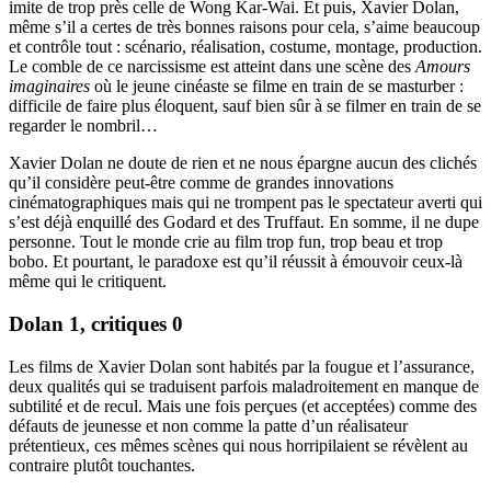
imite de trop près celle de Wong Kar-Wai. Et puis, Xavier Dolan,
même s’il a certes de très bonnes raisons pour cela, s’aime beaucoup
et contrôle tout : scénario, réalisation, costume, montage, production.
Le comble de ce narcissisme est atteint dans une scène des
Amours
imaginaires
où le jeune cinéaste se filme en train de se masturber :
difficile de faire plus éloquent, sauf bien sûr à se filmer en train de se
regarder le nombril…
Xavier Dolan ne doute de rien et ne nous épargne aucun des clichés
qu’il considère peut-être comme de grandes innovations
cinématographiques mais qui ne trompent pas le spectateur averti qui
s’est déjà enquillé des Godard et des Truffaut. En somme, il ne dupe
personne. Tout le monde crie au film trop fun, trop beau et trop
bobo. Et pourtant, le paradoxe est qu’il réussit à émouvoir ceux-là
même qui le critiquent.
Dolan 1, critiques 0
Les films de Xavier Dolan sont habités par la fougue et l’assurance,
deux qualités qui se traduisent parfois maladroitement en manque de
subtilité et de recul. Mais une fois perçues (et acceptées) comme des
défauts de jeunesse et non comme la patte d’un réalisateur
prétentieux, ces mêmes scènes qui nous horripilaient se révèlent au
contraire plutôt touchantes.