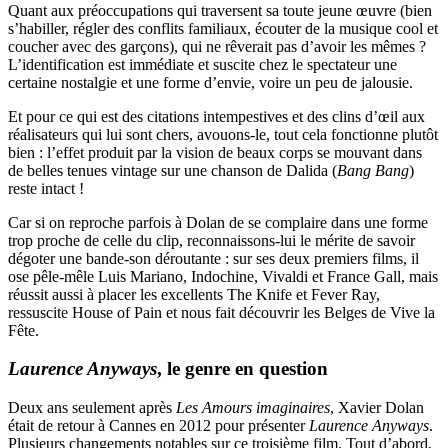
Quant aux préoccupations qui traversent sa toute jeune œuvre (bien
s’habiller, régler des conflits familiaux, écouter de la musique cool et
coucher avec des garçons), qui ne rêverait pas d’avoir les mêmes ?
L’identification est immédiate et suscite chez le spectateur une
certaine nostalgie et une forme d’envie, voire un peu de jalousie.
Et pour ce qui est des citations intempestives et des clins d’œil aux
réalisateurs qui lui sont chers, avouons-le, tout cela fonctionne plutôt
bien : l’effet produit par la vision de beaux corps se mouvant dans
de belles tenues vintage sur une chanson de Dalida (
Bang Bang
)
reste intact !
Car si on reproche parfois à Dolan de se complaire dans une forme
trop proche de celle du clip, reconnaissons-lui le mérite de savoir
dégoter une bande-son déroutante : sur ses deux premiers films, il
ose pêle-mêle Luis Mariano, Indochine, Vivaldi et France Gall, mais
réussit aussi à placer les excellents The Knife et Fever Ray,
ressuscite House of Pain et nous fait découvrir les Belges de Vive la
Fête.
Laurence Anyways
, le genre en question
Deux ans seulement après
Les Amours imaginaires
, Xavier Dolan
était de retour à Cannes en 2012 pour présenter
Laurence Anyways
.
Plusieurs changements notables sur ce troisième film. Tout d’abord,