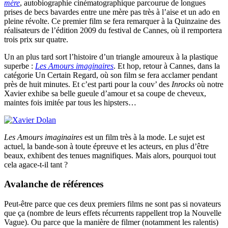
mère
, autobiographie cinématographique parcourue de longues
prises de becs bavardes entre une mère pas très à l’aise et un ado en
pleine révolte. Ce premier film se fera remarquer à la Quinzaine des
réalisateurs de l’édition 2009 du festival de Cannes, où il remportera
trois prix sur quatre.
Un an plus tard sort l’histoire d’un triangle amoureux à la plastique
superbe :
Les Amours imaginaires
. Et hop, retour à Cannes, dans la
catégorie Un Certain Regard, où son film se fera acclamer pendant
près de huit minutes. Et c’est parti pour la couv’ des
Inrocks
où notre
Xavier exhibe sa belle gueule d’amour et sa coupe de cheveux,
maintes fois imitée par tous les hipsters…
Les Amours imaginaires
est un film très à la mode. Le sujet est
actuel, la bande-son à toute épreuve et les acteurs, en plus d’être
beaux, exhibent des tenues magnifiques. Mais alors, pourquoi tout
cela agace-t-il tant ?
Avalanche de références
Peut-être parce que ces deux premiers films ne sont pas si novateurs
que ça (nombre de leurs effets récurrents rappellent trop la Nouvelle
Vague). Ou parce que la manière de filmer (notamment les ralentis)