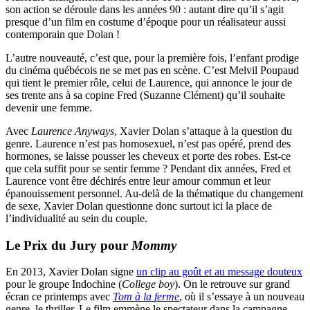
son action se déroule dans les années 90 : autant dire qu’il s’agit
presque d’un film en costume d’époque pour un réalisateur aussi
contemporain que Dolan !
L’autre nouveauté, c’est que, pour la première fois, l’enfant prodige
du cinéma québécois ne se met pas en scène. C’est Melvil Poupaud
qui tient le premier rôle, celui de Laurence, qui annonce le jour de
ses trente ans à sa copine Fred (Suzanne Clément) qu’il souhaite
devenir une femme.
Avec
Laurence Anyways
, Xavier Dolan s’attaque à la question du
genre. Laurence n’est pas homosexuel, n’est pas opéré, prend des
hormones, se laisse pousser les cheveux et porte des robes. Est-ce
que cela suffit pour se sentir femme ? Pendant dix années, Fred et
Laurence vont être déchirés entre leur amour commun et leur
épanouissement personnel. Au-delà de la thématique du changement
de sexe, Xavier Dolan questionne donc surtout ici la place de
l’individualité au sein du couple.
Le Prix du Jury pour
Mommy
En 2013, Xavier Dolan signe
un clip au goût et au message douteux
pour le groupe Indochine (
College boy
). On le retrouve sur grand
écran ce printemps avec
Tom à la
ferme
, où il s’essaye à un nouveau
genre, le thriller. Le film
emmène le spectateur dans la campagne