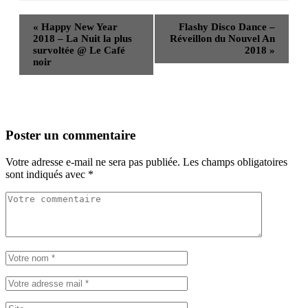
«
Happy New Year
Flashy Disco Dance –
2018 – La Nuit la plus
Réveillon du Nouvel An
survoltée @ Le Café
2018
»
noir
Poster un commentaire
Votre adresse e-mail ne sera pas publiée.
Les champs obligatoires
sont indiqués avec
*