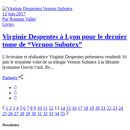
12 juin 2017
Par
Romain Vallet
Livres
Virginie Despentes à Lyon pour le dernier
tome de “Vernon Subutex”
L’écrivaine et réalisatrice Virginie Despentes présentera vendredi 16
juin le troisième volet de sa trilogie Vernon Subutex à la librairie
lyonnaise Ouvrir l’œil. Re...
Partager
Navigation
1
2
3
4
5
6
7
8
9
10
11
12
13
14
15
16
17
18
19
20
21
22
23
24
25
26
27
28
29
30
31
32
33
34
35
des
articles
Newsletter