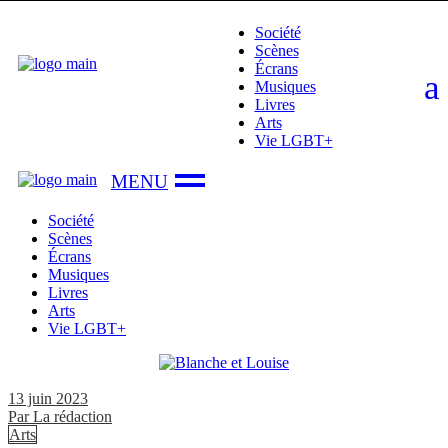
Skip
Société
to
Scènes
the
Écrans
content
Musiques
Livres
Arts
Vie LGBT+
Société
Scènes
Écrans
Musiques
Livres
Arts
Vie LGBT+
13 juin 2023
Par
La rédaction
Arts