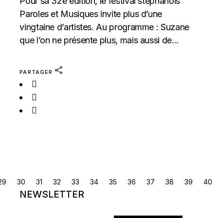
Pour sa 32e édition, le festival stéphanois
Paroles et Musiques invite plus d’une
vingtaine d’artistes. Au programme : Suzane
que l’on ne présente plus, mais aussi de...
PARTAGER
NAVIGATION
29
30
31
32
33
34
35
36
37
38
39
40
NEWSLETTER
DES
ARTICLES