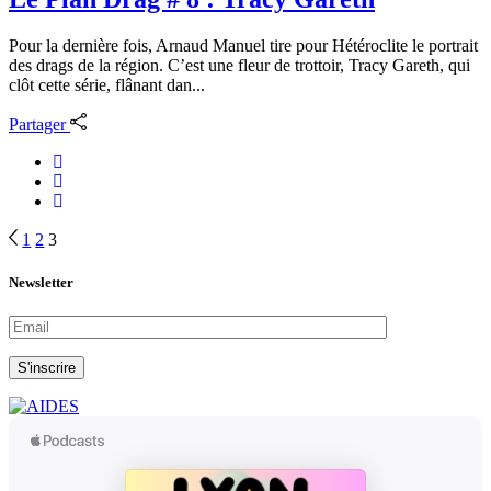
Pour la dernière fois, Arnaud Manuel tire pour Hétéroclite le portrait
des drags de la région. C’est une fleur de trottoir, Tracy Gareth, qui
clôt cette série, flânant dan...
Partager
Navigation
1
2
3
des
Newsletter
articles
S'inscrire