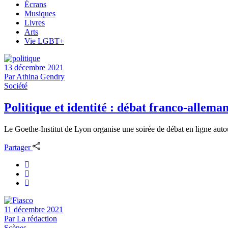
Écrans
Musiques
Livres
Arts
Vie LGBT+
13 décembre 2021
Par
Athina Gendry
Société
Politique et identité : débat franco-allema
Le Goethe-Institut de Lyon organise une soirée de débat en ligne autour 
Partager
11 décembre 2021
Par
La rédaction
Scènes