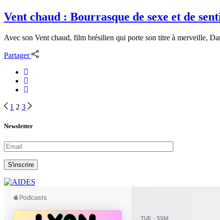
Vent chaud : Bourrasque de sexe et de sen
Avec son Vent chaud, film brésilien qui porte son titre à merveille, D
Partager
Navigation
1
2
3
des
Newsletter
articles
S'inscrire