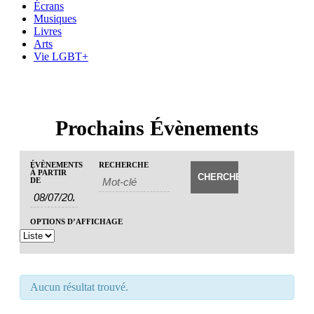
Écrans
Musiques
Livres
Arts
Vie LGBT+
Prochains Évènements
Recherche
Rechercher
ÉVÈNEMENTS
RECHERCHE
Navigation
Évènements
À PARTIR
et
DE
de
navigation
vues
de
évènement
OPTIONS D’AFFICHAGE
vues
Évènements
Aucun résultat trouvé.