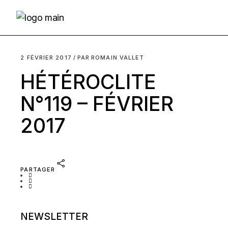
Skip
to
the
content
2 FÉVRIER 2017
PAR
ROMAIN VALLET
HÉTÉROCLITE
N°119 – FÉVRIER
2017
PARTAGER
NEWSLETTER