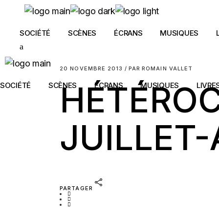
Skip
to
the
content
SOCIÉTÉ
SCÈNES
ÉCRANS
MUSIQUES
20 NOVEMBRE 2013
PAR
ROMAIN VALLET
HÉTÉROCL
SOCIÉTÉ
SCÈNES
ÉCRANS
MUSIQUES
LIVRE
JUILLET-
PARTAGER