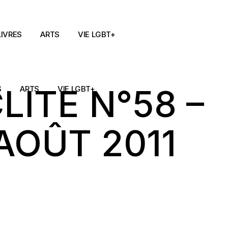
LIVRES
ARTS
VIE LGBT+
ITE N°58 –
S
ARTS
VIE LGBT+
AOÛT 2011