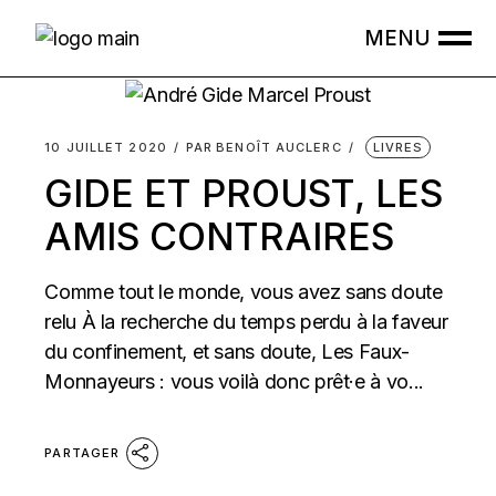
Skip
to
the
content
10 JUILLET 2020
PAR
BENOÎT AUCLERC
LIVRES
GIDE ET PROUST, LES
AMIS CONTRAIRES
Comme tout le monde, vous avez sans doute
relu À la recherche du temps perdu à la faveur
du confinement, et sans doute, Les Faux-
Monnayeurs : vous voilà donc prêt·e à vo...
PARTAGER