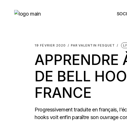
Skip
to
the
SOCI
content
19 FÉVRIER 2020
PAR
VALENTIN FESQUET
L
APPRENDRE 
DE BELL HOO
FRANCE
Progressivement traduite en français, l’éc
hooks voit enfin paraître son ouvrage con