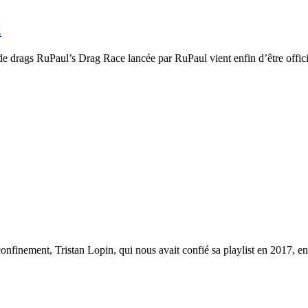
l
e drags RuPaul’s Drag Race lancée par RuPaul vient enfin d’être officia
confinement, Tristan Lopin, qui nous avait confié sa playlist en 2017, e