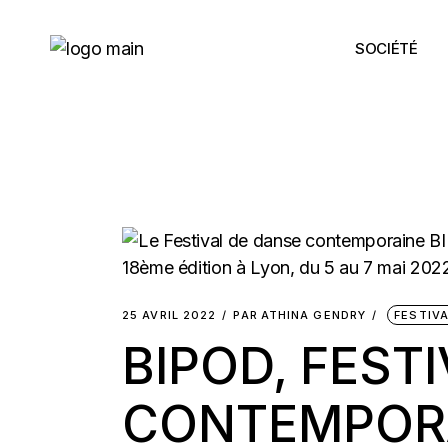
Skip
to
the
SOCIÉTÉ
content
25 AVRIL 2022
PAR
ATHINA GENDRY
FESTIV
BIPOD, FEST
CONTEMPORA