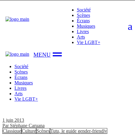
Skip
Société
to
Scènes
the
Écrans
content
Musiques
Livres
Arts
Vie LGBT+
Société
Scènes
Écrans
Musiques
Livres
Arts
Vie LGBT+
1 juin 2013
Par
Stéphane Caruana
Classique
Culture
Scènes
Tutu, le guide gender-friendly