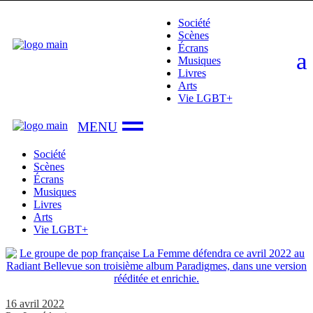
Skip
Société
to
Scènes
the
Écrans
content
Musiques
Livres
Arts
Vie LGBT+
Société
Scènes
Écrans
Musiques
Livres
Arts
Vie LGBT+
16 avril 2022