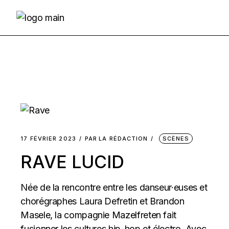
Skip
to
the
content
17 FÉVRIER 2023
PAR
LA RÉDACTION
SCÈNES
RAVE LUCID
Née de la rencontre entre les danseur·euses et
chorégraphes Laura Defretin et Brandon
Masele, la compagnie Mazelfreten fait
fusionner les cultures hip-hop et électro. Avec