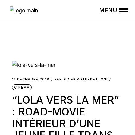
Skip
to
the
content
11 DÉCEMBRE 2019
PAR
DIDIER ROTH-BETTONI
CINÉMA
“LOLA VERS LA MER”
: ROAD-MOVIE
INTÉRIEUR D’UNE