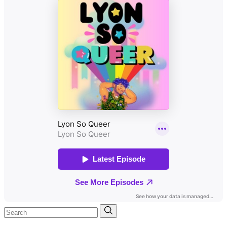
Search
for: