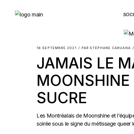
Skip
to
the
SOCI
content
16 SEPTEMBRE 2021
PAR
STÉPHANE CARUANA
JAMAIS LE M
MOONSHINE 
SUCRE
Les Montréalais de Moonshine et l’équip
soirée sous le signe du métissage queer l