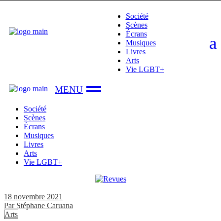
Skip
Société
to
Scènes
the
Écrans
content
Musiques
Livres
Arts
Vie LGBT+
Société
Scènes
Écrans
Musiques
Livres
Arts
Vie LGBT+
18 novembre 2021
Par
Stéphane Caruana
Arts