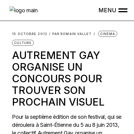
Skip
to
the
content
15 OCTOBRE 2012
PAR
ROMAIN VALLET
CINÉMA
CULTURE
AUTREMENT GAY
ORGANISE UN
CONCOURS POUR
TROUVER SON
PROCHAIN VISUEL
Pour la septième édition de son festival, qui se
déroulera à Saint-Étienne du 5 au 8 juin 2013,
le collectif Autrement Gay organise un