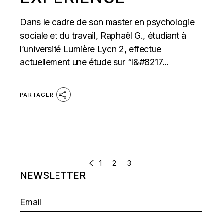
Dans le cadre de son master en psychologie
sociale et du travail, Raphaël G., étudiant à
l’université Lumière Lyon 2, effectue
actuellement une étude sur “l&#8217...
PARTAGER
NAVIGATION
1
2
3
NEWSLETTER
DES
ARTICLES