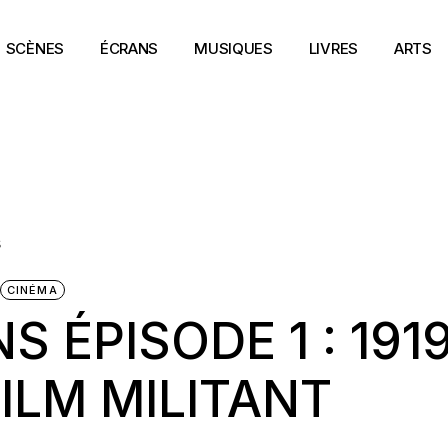
SCÈNES
ÉCRANS
MUSIQUES
LIVRES
ARTS
CINÉMA
 ÉPISODE 1 : 191
FILM MILITANT