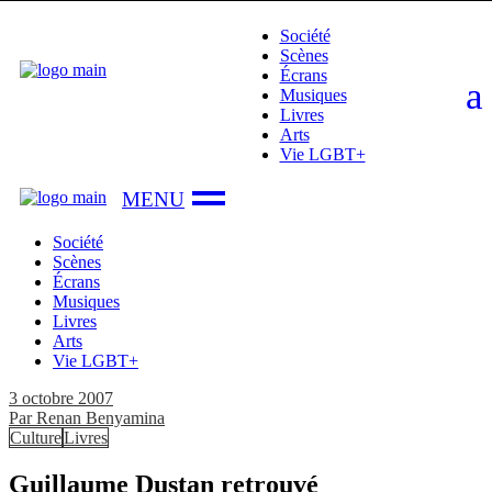
Skip
Société
to
Scènes
the
Écrans
content
Musiques
Livres
Arts
Vie LGBT+
Société
Scènes
Écrans
Musiques
Livres
Arts
Vie LGBT+
3 octobre 2007
Par
Renan Benyamina
Culture
Livres
Guillaume Dustan retrouvé