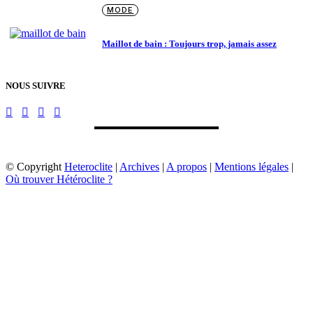
MODE
Maillot de bain : Toujours trop, jamais assez
NOUS SUIVRE
© Copyright
Heteroclite
|
Archives
|
A propos
|
Mentions légales
|
Où trouver Hétéroclite ?