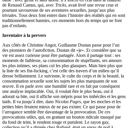
de Renaud Camus, qui, avec
Tricks
, avait livré une revue crue et
pourtant savoureuse de ses aventures sexuelles, jusqu’aux plus
triviales. Tous deux font entrer dans l’histoire des réalités qui en sont
traditionnellement bannies, ces moments hors du temps qui ne font
pas d’enfants.
Inventaire à la pervers
Aux côtés de Christine Angot, Guillaume Dustan passe pour l’un
des pionniers de l’autofiction. Dustan dit «je». Et considère que sa
vie est assez curieuse pour être partagée. Alors il partage tout : ses
moments de faiblesse, sa consommation de stupéfiants, ses amours
les plus intimes, ses plans cul les plus glauques. Mais bien plus que
la liste de ses fist-fucking, c’est celle des travers d’un milieu qu’il
dresse brillamment. Le suivisme, le culte du corps et de la beauté, la
consommation sexuelle sont les sujets les plus marquants de son
œuvre. Il en parle avec une humilité rare et en fait par conséquent
une analyse implacable. Oui, il voulait être le plus beau, oui il
adorait sa bite, oui il affiche son mépris pour les imbéciles et les gens
laids. Il va jusqu’à dire, dans
Nicolas Pages
, que les moches et les
petites bites feraient mieux de ne pas exister. Ce qui passe pour de
l’arrogance semble être davantage de la provocation. De ces
provocations utiles, qui, en grattant un bouton ridicule masqué par
du fond de teint, le rendent rouge et purulent. Le rayon gay,
collection qu’il a dirigée chez Balland, était un spray de poil à