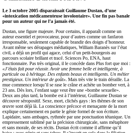
Le 3 octobre 2005 disparaissait Guillaume Dustan, d’une
«intoxication médicamenteuse involontaire». Une fin pas banale
pour un auteur qui ne l’a jamais été.
Dustan, une figure majeure. Pour certains, il apparaît comme un
auteur essentiel et provocateur, pour d’autres comme un fanfaron
irresponsable, seulement capable de brandir des doigts d’honneur.
Avant même ses dérapages médiatiques, William Baranès sur l’état
civil, a déjà un profil qui agace, celui d’un petit-bourgeois au
parcours scolaire brillant et tracé. Sciences Po, ENA, haut
fonctionnaire. Pas très original, il le concède dans Plus fort que moi :
«J’étais fait pour réussir. Avoir une femme belle et intelligente, à
particule ou à héritage. Des enfants beaux et intelligents. Un métier
prestigieux. Un intérieur de goût»
. Mais très vite le train déraille. La
mue commence lorsqu’il se rase le crâne et achète un bomber vert, à
23 ans. Dès lors, l’enfant sage veut être une «bombe sexuelle».
Deux ans plus tard, la bombe est à l’intérieur, Guillaume Dustan se
découvre séropositif. Sexe, mort, clichés gays : les thèmes de son
œuvre sont déjà là. La conscience précoce et menaçante de la mort
explique certainement en partie le génie formel de son écriture.
Lapidaire, sans ambages, rythmée par une ponctuation tétanique. Un
empressement sublimé par la précision chirurgicale, sans métaphore
et sans morale, de ses récits. Dustan écrit comme il affirme qu’il
baise : avec génie et sans tabou. Il s’inscrit en cela dans la filiation