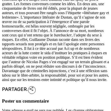
gratter. Les formes convenues comme les idées. En deux ans, une
cinquantaine de livres ont été édités, pour la plupart de jeunes
auteurs, et tous pouvant être rangés sous l’étiquette «littérature gay et
lesbienne». L’importance littéraire de Dustan, qu’il s’agisse de son
œuvre ou de sa participation à l’émergence d’une parole
homosexuelle, est hélas souvent négligée, ombragée par les
controverses dont il fit l’objet. À l’annonce de sa mort, nombreux
sont ceux qui n’ont retenu que le
barebacker
, l’adepte du sexe à
risques. En effet, Guillaume Dustan raconte dans ses livres des
rapports sexuels non protégés et en fait l’apologie entre personnes
séropositives. Il fut à ce titre accusé par Act up et de nombreux
acteurs de la lutte contre le sida d’instituer les pratiques à risques en
véritable religion voire en position politique. S’il est bien évident
que l’auteur de Nicolas Pages s’est engagé sur un terrain glissant et a
parfois dérapé, on ne peut réduire son discours à de l’inconscience.
Davantage que de criminelles injonctions, c’est à une réflexion sans
tabou sur le libre-arbitre, la responsabilité, pour soi et pour les autres,
ainsi que sur les tensions entre intimité et politique qu’il nous invite.
PARTAGER
Poster un commentaire
Votre adresse e-mail ne sera pas publiée.
Les champs obligatoires