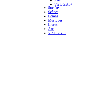
Arts
Vie LGBT+
Société
Scènes
Écrans
Musiques
Livres
Arts
Vie LGBT+