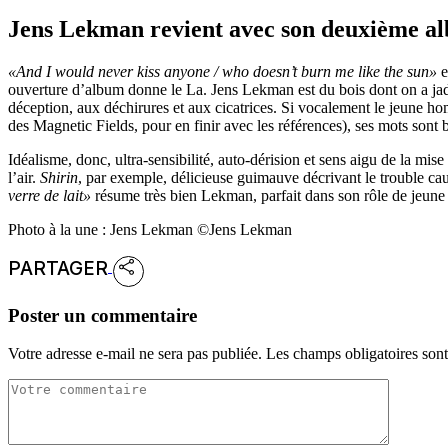
Jens Lekman revient avec son deuxième al
«And I would never kiss anyone / who doesn’t burn me like the sun»
e
ouverture d’album donne le La. Jens Lekman est du bois dont on a jad
déception, aux déchirures et aux cicatrices. Si vocalement le jeune ho
des Magnetic Fields, pour en finir avec les références), ses mots sont b
Idéalisme, donc, ultra-sensibilité, auto-dérision et sens aigu de la 
l’air.
Shirin
, par exemple, délicieuse guimauve décrivant le trouble caus
verre de lait»
résume très bien Lekman, parfait dans son rôle de jeune
Photo à la une : Jens Lekman ©Jens Lekman
PARTAGER
Poster un commentaire
Votre adresse e-mail ne sera pas publiée.
Les champs obligatoires son