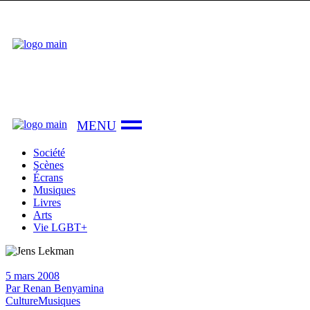
Skip
to
the
content
Société
Scènes
Écrans
Musiques
Livres
Arts
Vie LGBT+
5 mars 2008
Par
Renan Benyamina
Culture
Musiques