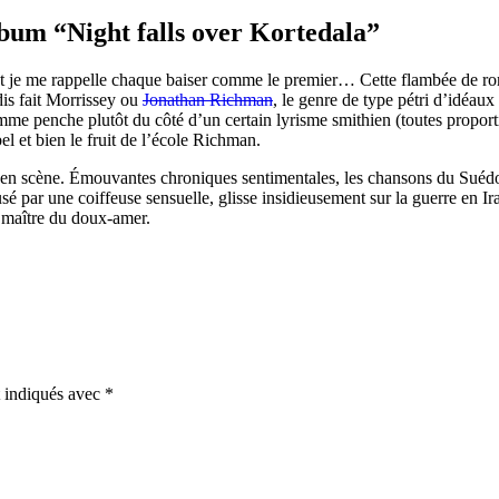
bum “Night falls over Kortedala”
t je me rappelle chaque baiser comme le premier… Cette flambée de rom
is fait Morrissey ou
Jonathan Richman
, le genre de type pétri d’idéau
mme penche plutôt du côté d’un certain lyrisme smithien (toutes proportio
el et bien le fruit de l’école Richman.
mise en scène. Émouvantes chroniques sentimentales, les chansons du Sué
é par une coiffeuse sensuelle, glisse insidieusement sur la guerre en Irak
 maître du doux-amer.
t indiqués avec
*