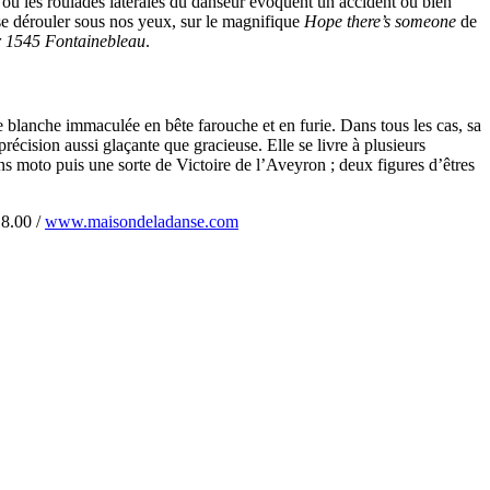
e où les roulades latérales du danseur évoquent un accident ou bien
 se dérouler sous nos yeux, sur le magnifique
Hope there’s someone
de
r 1545 Fontainebleau
.
ne blanche immaculée en bête farouche et en furie. Dans tous les cas, sa
récision aussi glaçante que gracieuse. Elle se livre à plusieurs
ans moto puis une sorte de Victoire de l’Aveyron ; deux figures d’êtres
18.00 /
www.maisondeladanse.com