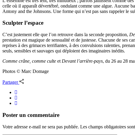
L’ensemble est très lent, très minutieux ; parfois jaillissent comme de
celle où il apparaît dévertébré, ondulant comme une algue. Aucune band
Antony and the Johnsons. Une forme qui n’est pas sans rappeler le su
Sculpter l’espace
C’est justement elle que l’on retrouve dans la seconde proposition,
De
prestation est magique de sensualité et de justesse. Chacune de ses cam
reprises à des grimaces terrifiantes, à des convulsions ralenties, pren
seuls, sensibles et sauvages qui déploient des imaginaires inédits.
Comme crâne, comme culte
et
Devant l’arrière-pays
, du 26 au 28 ma
Photos © Marc Domage
Partager
Poster un commentaire
Votre adresse e-mail ne sera pas publiée.
Les champs obligatoires son