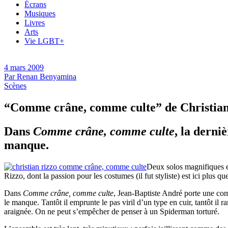
Écrans
Musiques
Livres
Arts
Vie LGBT+
4 mars 2009
Par
Renan Benyamina
Scènes
“Comme crâne, comme culte” de Christian
Dans
Comme crâne, comme culte
, la derni
manque.
Deux solos magnifiques e
Rizzo, dont la passion pour les costumes (il fut styliste) est ici plus q
Dans
Comme crâne, comme culte
, Jean-Baptiste André porte une com
le manque. Tantôt il emprunte le pas viril d’un type en cuir, tantôt il 
araignée. On ne peut s’empêcher de penser à un Spiderman torturé.