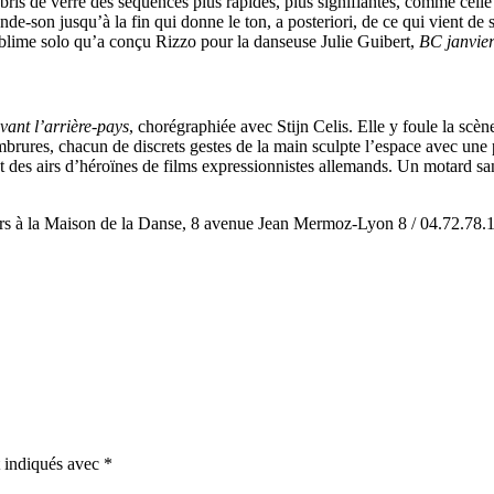
s bris de verre des séquences plus rapides, plus signifiantes, comme cell
e-son jusqu’à la fin qui donne le ton, a posteriori, de ce qui vient de
blime solo qu’a conçu Rizzo pour la danseuse Julie Guibert,
BC janvie
vant l’arrière-pays
, chorégraphiée avec Stijn Celis. Elle y foule la scè
brures, chacun de discrets gestes de la main sculpte l’espace avec une p
ant des airs d’héroïnes de films expressionnistes allemands. Un motard s
rs à la Maison de la Danse, 8 avenue Jean Mermoz-Lyon 8 / 04.72.78.
t indiqués avec
*