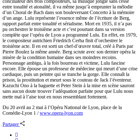
conciliateur des trois compositeurs, sa musique jongle sans cesse
entre tonalité et atonalité, il va même jusqu’à emprunter la mélodie
d’un Choral de Bach dans son bouleversant Concerto à la mémoire
d’un ange. Lulu représente l’essence même de l’écriture de Berg,
rapport parfait entre tonalité et sérialisme. Mort en 1935, il n’a pas
pu orchestrer le troisième acte et c’est pourtant dans sa version
complète que l’opéra de Lyon a programmé Lulu. En effet, en 1979,
le compositeur autrichien Friedrich Cerha finit d’orchestrer le
troisième acte. Il en est sorti un chef-d’œuvre total, créé à Paris par
Pierre Boulez la même année. Berg scrute avec son dernier opéra la
misère de la condition humaine dans ses moindres recoins.
Personnage ambigu, à la fois bourreau et victime, Lulu fascine
encore. Elle épouse un professeur de médecine qui meurt d’une crise
cardiaque, puis un peintre qui se tranche la gorge. Elle connaît la
prison, la prostitution et meurt sous le couteau de Jack l’éventreur.
Kazuchi Ono à la baguette et Peter Stein à la mise en scène sauront
sans aucun doute trouver l’adéquation parfaite pour que Lulu nous
mette mal à l’aise tout en nous ressemblant fortement.
Du 20 avril au 2 mai à l’Opéra National de Lyon, place de la
Comédie-Lyon 1 /
www.opera-lyon.com
Partager