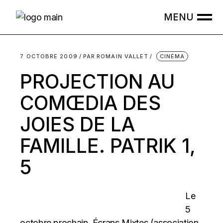
Skip
to
the
content
7 OCTOBRE 2009
PAR
ROMAIN VALLET
CINÉMA
PROJECTION AU
COMŒDIA DES
JOIES DE LA
FAMILLE. PATRIK 1,
5
Le
5
octobre prochain, Écrans Mixtes (association