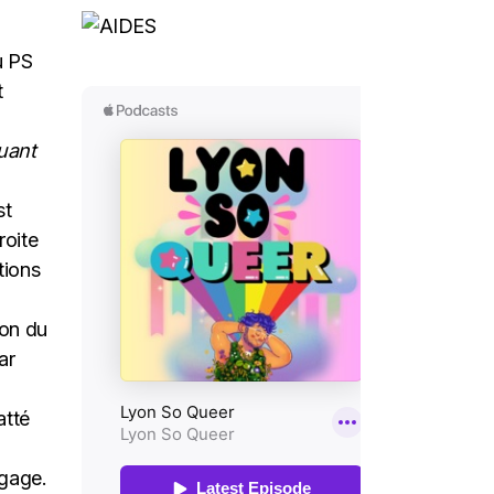
u PS
t
uant
st
roite
tions
ion du
ar
atté
ngage.