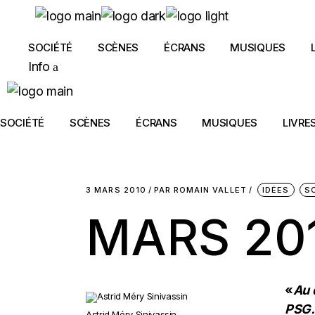
Skip
to
the
content
SOCIÉTÉ
SCÈNES
ÉCRANS
MUSIQUES
Info
SOCIÉTÉ
SCÈNES
ÉCRANS
MUSIQUES
LIVRE
3 MARS 2010
PAR
ROMAIN VALLET
IDÉES
S
MARS 20
«
Au 
PSG. 
Astrid Méry Sinivassin