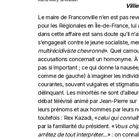
Villi
Le maire de Franconville n’en est pas rev
pour les Régionales en Île-de-France, lui 
dans cette affaire est sans doute qu’il n’
s’engageait contre le jeune socialiste, me
multirécidiviste chevronné
». Quel camouf
accusations concernait un homonyme. À la
pas si important ; ce qui donne la nausée
comme de gauche) à imaginer les individ
courantes, souvent vulgaires et stigmatisa
délinquant. Les minorités ne sont d’ailleu
débat télévisé animé par Jean-Pierre sur
leurs prénoms et aux hommes par leurs n
toutefois : Rex Kazadi, «
celui qui conna
par la familiarité du président. «
Vous chip
arrêtez de tout interpréter…
» : on connaî