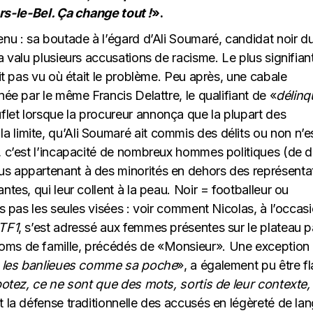
ers-le-Bel. Ça change tout !
».
enu : sa boutade à l’égard d’Ali Soumaré, candidat noir d
a valu plusieurs accusations de racisme. Le plus signifian
ait pas vu où était le problème. Peu après, une cabale
née par le même Francis Delattre, le qualifiant de «
délinq
let lorsque la procureur annonça que la plupart des
 limite, qu’Ali Soumaré ait commis des délits ou non n’e
, c’est l’incapacité de nombreux hommes politiques (de d
us appartenant à des minorités en dehors des représenta
ntes, qui leur collent à la peau. Noir = footballeur ou
rs pas les seules visées : voir comment Nicolas, à l’occas
TF1
, s’est adressé aux femmes présentes sur le plateau p
oms de famille, précédés de «Monsieur». Une exception
ît les banlieues comme sa poche
», a également pu être fl
otez, ce ne sont que des mots, sortis de leur contexte,
t la défense traditionnelle des accusés en légèreté de la