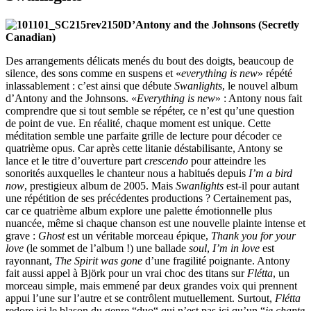
D’Antony and the Johnsons (Secretly
Canadian)
Des arrangements délicats menés du bout des doigts, beaucoup de
silence, des sons comme en suspens et «
everything is new
» répété
inlassablement : c’est ainsi que débute
Swanlights
, le nouvel album
d’Antony and the Johnsons. «
Everything is new
» : Antony nous fait
comprendre que si tout semble se répéter, ce n’est qu’une question
de point de vue. En réalité, chaque moment est unique. Cette
méditation semble une parfaite grille de lecture pour décoder ce
quatrième opus. Car après cette litanie déstabilisante, Antony se
lance et le titre d’ouverture part
crescendo
pour atteindre les
sonorités auxquelles le chanteur nous a habitués depuis
I’m a bird
now
, prestigieux album de 2005. Mais
Swanlights
est-il pour autant
une répétition de ses précédentes productions ? Certainement pas,
car ce quatrième album explore une palette émotionnelle plus
nuancée, même si chaque chanson est une nouvelle plainte intense et
grave :
Ghost
est un véritable morceau épique,
Thank you for your
love
(le sommet de l’album !) une ballade
soul
,
I’m in love
est
rayonnant,
The Spirit was gone
d’une fragilité poignante. Antony
fait aussi appel à Björk pour un vrai choc des titans sur
Flétta
, un
morceau simple, mais emmené par deux grandes voix qui prennent
appui l’une sur l’autre et se contrôlent mutuellement. Surtout,
Flétta
redore ici le blason du genre “duo“ qui n’est pas ici qu’un “
je chante