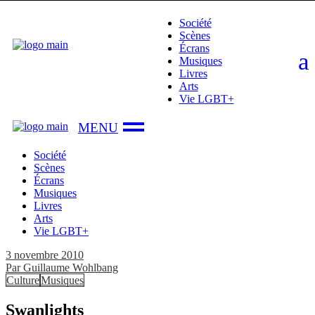
Skip
Société
to
Scènes
the
Écrans
content
Musiques
Livres
Arts
Vie LGBT+
Société
Scènes
Écrans
Musiques
Livres
Arts
Vie LGBT+
3 novembre 2010
Par
Guillaume Wohlbang
Culture
Musiques
Swanlights