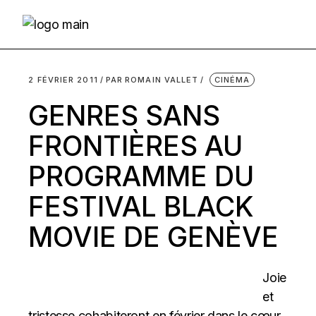
Skip
to
the
content
2 FÉVRIER 2011
PAR
ROMAIN VALLET
CINÉMA
GENRES SANS
FRONTIÈRES AU
PROGRAMME DU
FESTIVAL BLACK
MOVIE DE GENÈVE
Joie
et
tristesse cohabiteront en février dans le cœur