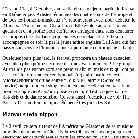
C’est au Ciel, à Grenoble, que se tiendra la majeure partie du festival
en Rhône-Alpes. Artistes féminines des quatre coins de l’Europe et
de tous les horizons musicaux s’y retrouveront avec, pour débuter, le
24 mars, l’Autrichienne Clara Luzia. Elle évolue aujourd’hui en
quatuor et en a profité pour étoffer ses arrangements, sans dénaturer
ses propos et ses ballades pop teintées de mélancolie. Elle sera
accompagnée ce soir-là par la jeune artiste anglaise Lail Arad qui fait
passer son sens de l’humour dans sa pop toute en trompette et banjo.
Quelques jours plus tard, le festival proposera un plateau canadien
avec bien plus qu’une découverte : une avant-première ! Le groupe
Austra n’a pas encore sorti son premier album, mais ceux qui ont pu
assister à leur récent concert lyonnais (organisé par le collectif
Middlegender lors d’une soirée “Folk Me Hard“ au Sonic en
janvier) ou qui ont tout simplement jeté une oreille attentive à leur
premier single
Beat and the pulse
savent qu’il est ici question de
riot-girls et de dance sombre. Ce sera aussi l’occasion de voir The
Pack A.D., duo féminin qui a été bercé très près des Kills.
Plateau suédo-nippon
Le 3 avril, ce sera au tour de l’Américaine Glasser et de sa musique
primitive de monter au Ciel. Rythmes tribaux et sons organiques et
électroniques caractérisent sa dernière production, Ring. Il s’agira de