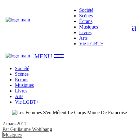
Skip
Société
to
Scènes
the
Écrans
content
Musiques
Livres
Arts
Vie LGBT+
Société
Scènes
Écrans
Musiques
Livres
Arts
Vie LGBT+
2 mars 2011
Par
Guillaume Wohlbang
Musiques