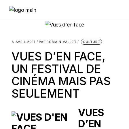
Skip
to
the
content
6 AVRIL 2011
PAR
ROMAIN VALLET
CULTURE
VUES D’EN FACE,
UN FESTIVAL DE
CINÉMA MAIS PAS
SEULEMENT
VUES
D’EN