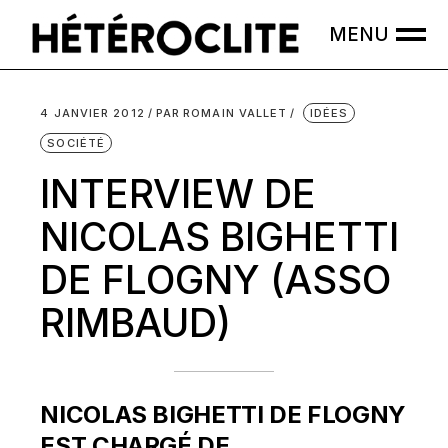
Skip
to
the
content
4 JANVIER 2012
PAR
ROMAIN VALLET
IDÉES
SOCIÉTÉ
INTERVIEW DE
NICOLAS BIGHETTI
DE FLOGNY (ASSO
RIMBAUD)
NICOLAS BIGHETTI DE FLOGNY
EST CHARGÉ DE