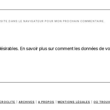
 SITE DANS LE NAVIGATEUR POUR MON PROCHAIN COMMENTAIRE.
désirables.
En savoir plus sur comment les données de v
EROCLITE
|
ARCHIVES
|
A PROPOS
|
MENTIONS LÉGALES
|
OÙ TROUV