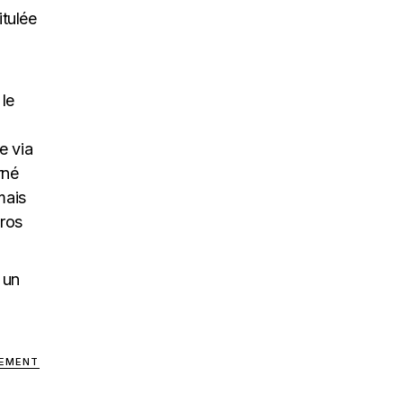
itulée
 le
e via
rné
mais
éros
 un
SEMENT