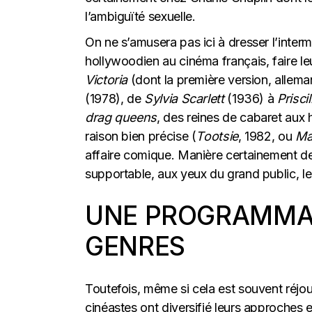
l’ambiguïté sexuelle.
On ne s’amusera pas ici à dresser l’inter
hollywoodien au cinéma français, faire le
Victoria
(dont la première version, allema
(1978), de
Sylvia Scarlett
(1936) à
Prisci
drag queens
, des reines de cabaret au
raison bien précise (
Tootsie
, 1982, ou
Ma
affaire comique. Manière certainement d
supportable, aux yeux du grand public, le f
UNE PROGRAMMAT
GENRES
Toutefois, même si cela est souvent réjoui
cinéastes ont diversifié leurs approches e