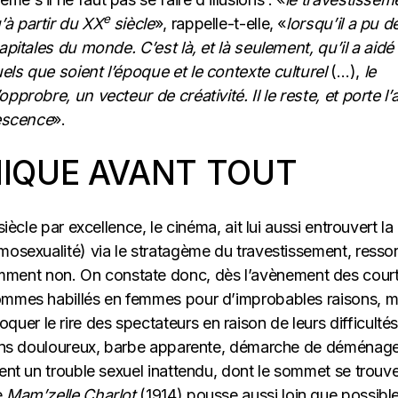
e
’à partir du XX
siècle
», rappelle-t-elle, «
lorsqu’il a pu d
apitales du monde. C’est là, et là seulement, qu’il a aidé
els que soient l’époque et le contexte culturel
(…),
le
probre, un vecteur de créativité. Il le reste, et porte l’a
descence
».
MIQUE AVANT TOUT
iècle par excellence, le cinéma, ait lui aussi entrouvert la
mosexualité) via le stratagème du travestissement, ressor
ment non. On constate donc, dès l’avènement des cour
hommes habillés en femmes pour d’improbables raisons, m
er le rire des spectateurs en raison de leurs difficultés
talons douloureux, barbe apparente, démarche de déménag
vent un trouble sexuel inattendu, dont le sommet se trouv
e
Mam’zelle Charlot
(1914) pousse aussi loin que possibl