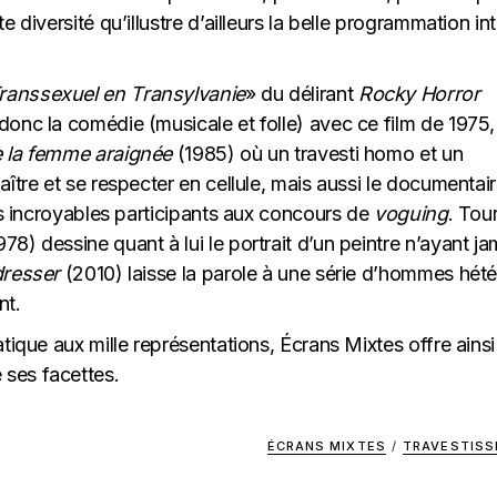
 diversité qu’illustre d’ailleurs la belle programmation int
Transsexuel en Transylvanie
» du délirant
Rocky Horror
donc la comédie (musicale et folle) avec ce film de 1975,
e la femme araignée
(1985) où un travesti homo et un
ître et se respecter en cellule, mais aussi le documentair
s incroyables participants aux concours de
voguing
. Tou
978) dessine quant à lui le portrait d’un peintre n’ayant ja
dresser
(2010) laisse la parole à une série d’hommes hét
nt.
tique aux mille représentations, Écrans Mixtes offre ainsi
ses facettes.
ÉCRANS MIXTES
/
TRAVESTIS