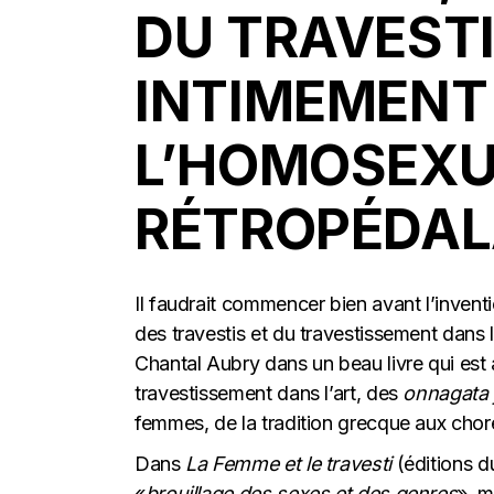
DU TRAVEST
INTIMEMENT 
L’HOMOSEXUA
RÉTROPÉDAL
Il faudrait commencer bien avant l’invent
des travestis et du travestissement dans l
Chantal Aubry dans un beau livre qui est a
travestissement dans l’art, des
onnagata
femmes, de la tradition grecque aux cho
Dans
La Femme et le travesti
(éditions d
«
brouillage des sexes et des genres
», m