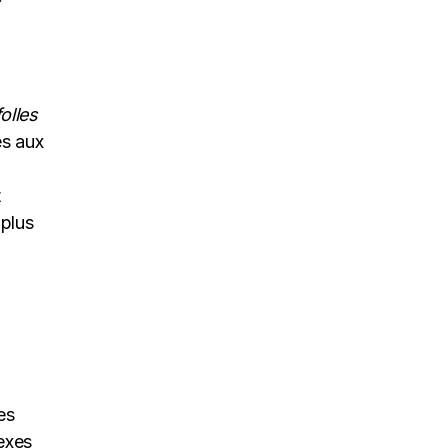
olles
s aux
t
 plus
es
lexes