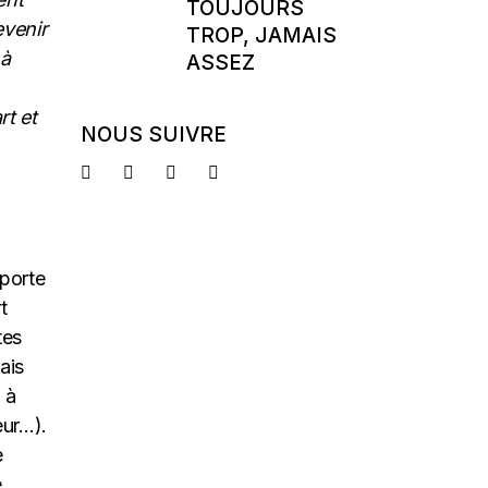
TOUJOURS
evenir
TROP, JAMAIS
 à
ASSEZ
rt et
NOUS SUIVRE
 porte
t
tes
ais
 à
eur…).
e
e