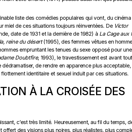
minable liste des comédies populaires qui vont, du cinéma
ur miel de ces situations toujours réinventées. De
Victor
nde, date de 1931 et la dernière de 1982) à
La Cage aux f
lla, reine du désert
(1995), des femmes vêtues en homme
x hommes empruntant les tenues du sexe opposé pour une
dame Doubtfire
, 1993), le travestissement est avant tou
e dédramatiser, de rendre en apparence plus acceptable,
lottement identitaire et sexuel induit par ces situations.
ION À LA CROISÉE DES
ssant, c’est très limité. Heureusement, au fil du temps, d
t offert des visions plus noires, plus réalistes, plus comp