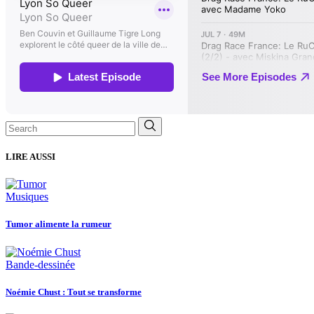
Search
for:
LIRE AUSSI
Musiques
Tumor alimente la rumeur
Bande-dessinée
Noémie Chust : Tout se transforme