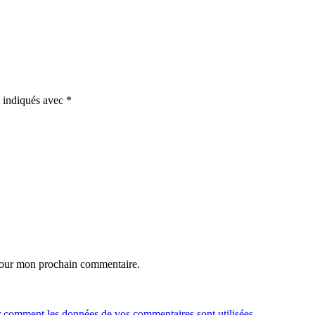
t indiqués avec
*
 pour mon prochain commentaire.
r comment les données de vos commentaires sont utilisées
.