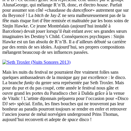
AlunaGeorge, qui mélange R’n’B, donc, et électro
house
. Parfait
pour assumer son côté «chaudasse du
dancefloor
» autrement que sur
du Beyoncé ! La
bitch
de Jay-Z ne sera malheureusement pas de la
fête mais risque fort d’être remixée et maltraitée par les bons soins de
Sinjin Hawke. Ce jeune Montréalais (aujourd’hui installé à
Barcelone) devait jouer lorsqu’il était enfant avec ses grandes sœurs
imaginaires les Destiny’s Child. Conséquences psychiques : Sinjin
Hawke est un fan absolu de R’n’B. Il a d’ailleurs débuté sa carrière
par des remix de ses idoles. Aujourd’hui, ses propres compositions
mélangent beaucoup de ses influences passées.
Mais les nuits du festival ne pourraient être vraiment folles sans
quelques ambassadeurs de la musique gay par excellence : le disco.
La branche
funky
du genre sera représentée par Seth Troxler. Mais
pour du pur et du pas coupé, cette année le festival nous gâte et
ouvre grand les portes du Paradisco cher à Dalida grâce à la venue
de Vitalic ! L’artiste dijonnais préparera pour l’occasion pour «Disco
DJ set» spécial. Enfin, les fines bouches qui ne trouveront pas leur
bonheur au paradis pourront toujours se rendre en enfer et retrouver
l’ancien joueur de métal norvégien underground Prins Thomas,
aujourd’hui reconverti et adepte de
space
disco !