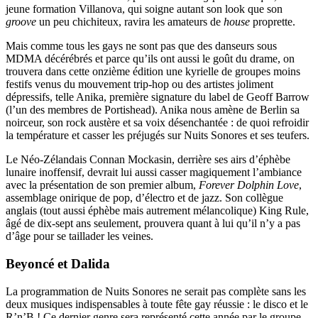
jeune formation Villanova, qui soigne autant son look que son
groove
un peu chichiteux, ravira les amateurs de
house
proprette.
Mais comme tous les gays ne sont pas que des danseurs sous
MDMA décérébrés et parce qu’ils ont aussi le goût du drame, on
trouvera dans cette onzième édition une kyrielle de groupes moins
festifs venus du mouvement trip-hop ou des artistes joliment
dépressifs, telle Anika, première signature du label de Geoff Barrow
(l’un des membres de Portishead). Anika nous amène de Berlin sa
noirceur, son rock austère et sa voix désenchantée : de quoi refroidir
la température et casser les préjugés sur Nuits Sonores et ses teufers.
Le Néo-Zélandais Connan Mockasin, derrière ses airs d’éphèbe
lunaire inoffensif, devrait lui aussi casser magiquement l’ambiance
avec la présentation de son premier album,
Forever Dolphin Love
,
assemblage onirique de pop, d’électro et de jazz. Son collègue
anglais (tout aussi éphèbe mais autrement mélancolique) King Rule,
âgé de dix-sept ans seulement, prouvera quant à lui qu’il n’y a pas
d’âge pour se taillader les veines.
Beyoncé et Dalida
La programmation de Nuits Sonores ne serait pas complète sans les
deux musiques indispensables à toute fête gay réussie : le disco et le
R’n’B ! Ce dernier genre sera représenté cette année par le groupe