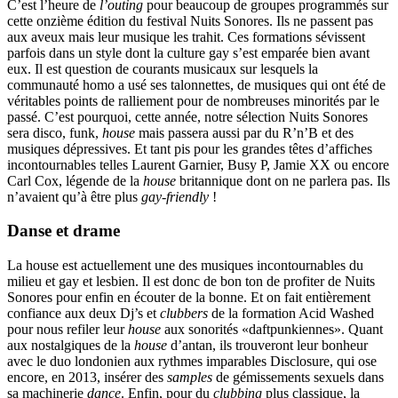
C’est l’heure de
l’outing
pour beaucoup de groupes programmés sur
cette onzième édition du festival Nuits Sonores. Ils ne passent pas
aux aveux mais leur musique les trahit. Ces formations sévissent
parfois dans un style dont la culture gay s’est emparée bien avant
eux. Il est question de courants musicaux sur lesquels la
communauté homo a usé ses talonnettes, de musiques qui ont été de
véritables points de ralliement pour de nombreuses minorités par le
passé. C’est pourquoi, cette année, notre sélection Nuits Sonores
sera disco, funk,
house
mais passera aussi par du R’n’B et des
musiques dépressives. Et tant pis pour les grandes têtes d’affiches
incontournables telles Laurent Garnier, Busy P, Jamie XX ou encore
Carl Cox, légende de la
house
britannique dont on ne parlera pas. Ils
n’avaient qu’à être plus
gay-friendly
!
Danse et drame
La house est actuellement une des musiques incontournables du
milieu et gay et lesbien. Il est donc de bon ton de profiter de Nuits
Sonores pour enfin en écouter de la bonne. Et on fait entièrement
confiance aux deux Dj’s et
clubbers
de la formation Acid Washed
pour nous refiler leur
house
aux sonorités «daftpunkiennes». Quant
aux nostalgiques de la
house
d’antan, ils trouveront leur bonheur
avec le duo londonien aux rythmes imparables Disclosure, qui ose
encore, en 2013, insérer des
samples
de gémissements sexuels dans
sa machinerie
dance
. Enfin, pour du
clubbing
plus classique, la