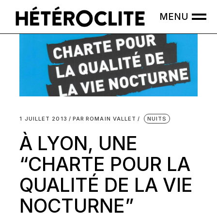
Skip
to
the
content
1 JUILLET 2013
PAR
ROMAIN VALLET
NUITS
À LYON, UNE
“CHARTE POUR LA
QUALITÉ DE LA VIE
NOCTURNE”