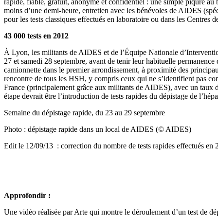
rapide, fiable, gratuit, anonyme et confidentiel : une simple piqûre au 
moins d’une demi-heure, entretien avec les bénévoles de AIDES (spécia
pour les tests classiques effectués en laboratoire ou dans les Centre
43 000 tests en 2012
À Lyon, les militants de AIDES et de l’Équipe Nationale d’Interventio
27 et samedi 28 septembre, avant de tenir leur habituelle permanence 
camionnette dans le premier arrondissement, à proximité des principaux
rencontre de tous les HSH, y compris ceux qui ne s’identifient pas com
France (principalement grâce aux militants de AIDES), avec un taux d
étape devrait être l’introduction de tests rapides du dépistage de l’hé
Semaine du dépistage rapide, du 23 au 29 septembre
Photo : dépistage rapide dans un local de AIDES (© AIDES)
Edit le 12/09/13 : correction du nombre de tests rapides effectués 
Approfondir :
Une vidéo réalisée par Arte qui montre le déroulement d’un test de dép