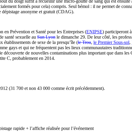
bout du doigt suffit à recueillir une micro-goutte de sang qui est ensuit
lement formés pour cela) compris. Seul bémol : il ne permet de connaîtr
s de dépistage anonyme et gratuit (CDAG).
n en Prévention et Santé pour les Entreprises (
ENIPSE
) participeront 
de santé sexuelle au
Sun Lyon
le dimanche 29. De leur côté, les profess
 établissements de sexe de la presqu’île (
le Trou
,
le Premier Sous-sol
,
me gays et qui ne fréquentent pas les lieux communautaires traditionnels
e découverte de nouvelles contaminations plus important que dans les 
patite C, probablement en 2014.
en 2012 (31 700 et non 43 000 comme écrit précédemment).
istage rapide + l’affiche réalisée pour l’événement