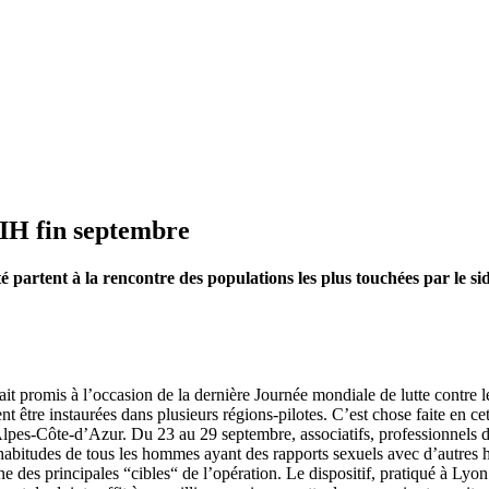
VIH fin septembre
é partent à la rencontre des populations les plus touchées par le si
vait promis à l’occasion de la dernière Journée mondiale de lutte contre 
 être instaurées dans plusieurs régions-pilotes. C’est chose faite en cet
pes-Côte-d’Azur. Du 23 au 29 septembre, associatifs, professionnels de s
les habitudes de tous les hommes ayant des rapports sexuels avec d’autre
une des principales “cibles“ de l’opération. Le dispositif, pratiqué à Lyo