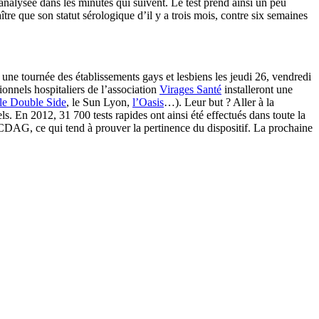
e analysée dans les minutes qui suivent. Le test prend ainsi un peu
e que son statut sérologique d’il y a trois mois, contre six semaines
à une tournée des établissements gays et lesbiens les jeudi 26, vendredi
ionnels hospitaliers de l’association
Virages Santé
installeront une
le Double Side
, le Sun Lyon,
l’Oasis
…). Leur but ? Aller à la
. En 2012, 31 700 tests rapides ont ainsi été effectués dans toute la
CDAG, ce qui tend à prouver la pertinence du dispositif. La prochaine