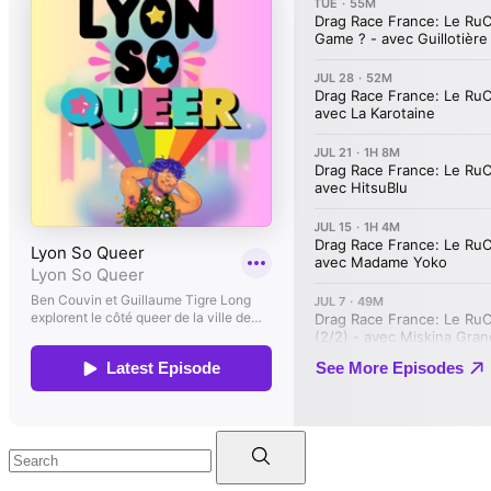
Search
for: