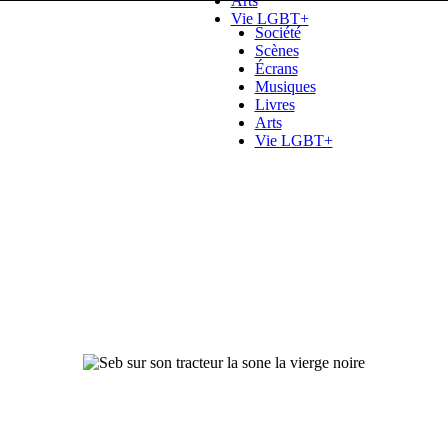
Arts
Vie LGBT+
Société
Scènes
Écrans
Musiques
Livres
Arts
Vie LGBT+