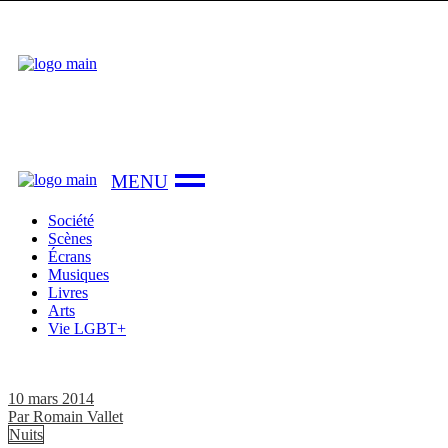
Skip
to
the
content
Société
Scènes
Écrans
Musiques
Livres
Arts
Vie LGBT+
10 mars 2014
Par
Romain Vallet
Nuits