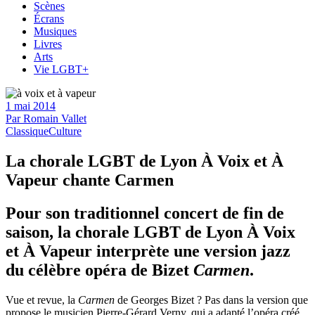
Scènes
Écrans
Musiques
Livres
Arts
Vie LGBT+
1 mai 2014
Par
Romain Vallet
Classique
Culture
La chorale LGBT de Lyon À Voix et À
Vapeur chante Carmen
Pour son traditionnel concert de fin de
saison, la chorale LGBT de Lyon À Voix
et À Vapeur interprète une version jazz
du célèbre opéra de Bizet
Carmen
.
Vue et revue, la
Carmen
de Georges Bizet ? Pas dans la version que
propose le musicien Pierre-Gérard Verny, qui a adapté l’opéra créé