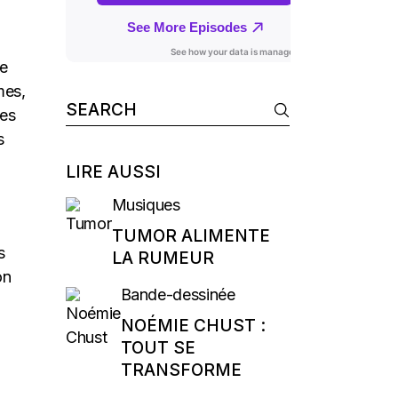
le
mes,
Search
Des
for:
s
LIRE AUSSI
Musiques
TUMOR ALIMENTE
s
LA RUMEUR
on
Bande-dessinée
NOÉMIE CHUST :
TOUT SE
TRANSFORME