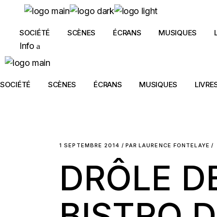
Skip
to
the
content
SOCIÉTÉ
SCÈNES
ÉCRANS
MUSIQUES
Info
SOCIÉTÉ
SCÈNES
ÉCRANS
MUSIQUES
LIVRE
1 SEPTEMBRE 2014
PAR
LAURENCE FONTELAYE
DRÔLE DE
BISTRO D