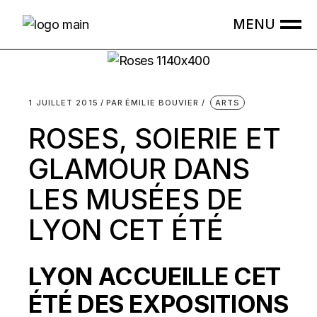
Skip
to
the
content
1 JUILLET 2015
PAR
ÉMILIE BOUVIER
ARTS
ROSES, SOIERIE ET
GLAMOUR DANS
LES MUSÉES DE
LYON CET ÉTÉ
LYON ACCUEILLE CET
ÉTÉ DES EXPOSITIONS