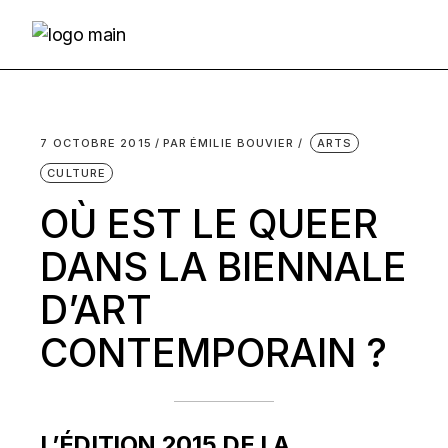
Skip
to
the
content
7 OCTOBRE 2015
PAR
ÉMILIE BOUVIER
ARTS
CULTURE
OÙ EST LE QUEER
DANS LA BIENNALE
D’ART
CONTEMPORAIN ?
L’ÉDITION 2015 DE LA