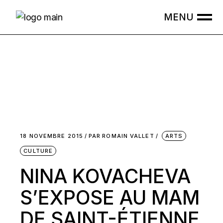
Skip
to
the
content
18 NOVEMBRE 2015
PAR
ROMAIN VALLET
ARTS
CULTURE
NINA KOVACHEVA
S’EXPOSE AU MAM
DE SAINT-ÉTIENNE