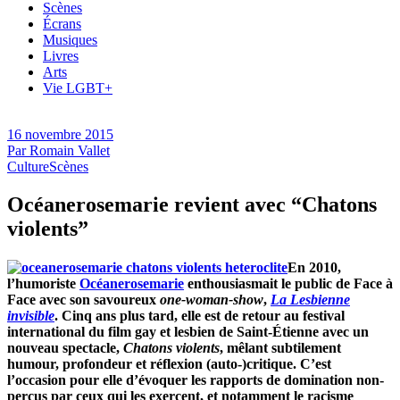
Scènes
Écrans
Musiques
Livres
Arts
Vie LGBT+
16 novembre 2015
Par
Romain Vallet
Culture
Scènes
Océanerosemarie revient avec “Chatons
violents”
En 2010,
l’humoriste
Océanerosemarie
enthousiasmait le public de Face à
Face avec son savoureux
one-woman-show
,
La Lesbienne
invisible
. Cinq ans plus tard, elle est de retour au festival
international du film gay et lesbien de Saint-Étienne avec un
nouveau spectacle,
Chatons violents
, mêlant subtilement
humour, profondeur et réflexion (auto-)critique. C’est
l’occasion pour elle d’évoquer les rapports de domination non-
perçus par ceux qui les exercent, et notamment le racisme