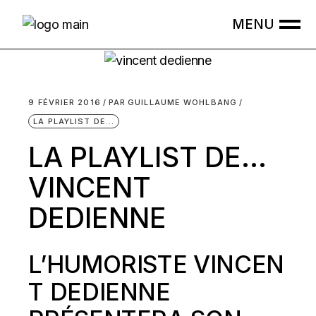
Skip
to
the
content
9 FÉVRIER 2016
PAR
GUILLAUME WOHLBANG
LA PLAYLIST DE...
LA PLAYLIST DE…
VINCENT
DEDIENNE
L’HUMORISTE VINCEN
T DEDIENNE