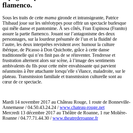
flamenco.
Sous les traits de cette
mama
gironde et intransigeante, Patrice
Thibaud joue sur les stéréotypes pour offrir un spectacle burlesque
qui mêle danse et pantomime. À ses côtés, Fran Espinosa (Franito)
assure la partie flamenco. Jouant sur l’antagonisme des deux
personnages, sur la lourdeur présumée de l’un et la fluidité de
l’autre, les deux interprètes revisitent avec humour la culture
ibérique, de Picasso à Don Quichotte, grâce à cette danse
traditionnelle qui n’en finit pas de se réinventer. Tendresse et
frustration alternent alors sur scène, à l’image des sentiments
ambivalents du fils pour cette mère envahissante qui parvient
néanmoins à être attachante lorsqu’elle s’élance, maladroite, sur le
plateau. Transmission familiale et transmission culturelle sont au
cœur de ce spectacle.
Mardi 14 novembre 2017 au Château Rouge, 1 route de Bonneville-
Annemasse / 04.50.43.24.24 /
www.chateau-rouge.net
Mercredi 13 décembre 2017 au Théâtre de Roanne, 1 rue Molière-
Roanne / 04.77.71.44.30 /
www.theatrederoanne.fr