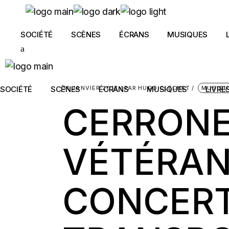
Skip
to
the
content
SOCIÉTÉ
SCÈNES
ÉCRANS
MUSIQUES
31 JANVIER 2017
PAR
HUGO CLÉCHET
MUSIQU
SOCIÉTÉ
SCÈNES
ÉCRANS
MUSIQUES
LIVRE
CERRONE
VÉTÉRAN
CONCERT