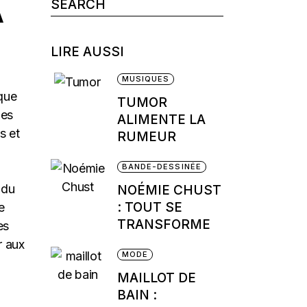
A
Search
for:
LIRE AUSSI
MUSIQUES
 que
TUMOR
les
ALIMENTE LA
s et
RUMEUR
BANDE-DESSINÉE
 du
NOÉMIE CHUST
: TOUT SE
e
TRANSFORME
es
r aux
MODE
MAILLOT DE
BAIN :