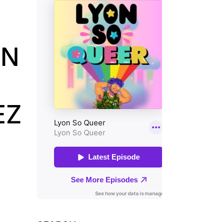
EN
EZ